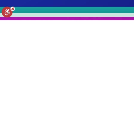
איפוס הגדרות
הצהרת נגישות
דיווח הפרה
מופעל על ידי
גוזלי קידס, שירות VOD המאפשר
צפייה בטוחה
במגוון תכנים איכותיים לילדים.
ועכשיו חודש ראשון התנסות מתנה!
צפייה ללא הגבלה של הסדרות
המובילות, חיפזון וזהירון,
עם כוכבי הילדים המובילים, הצגות
ומחזות זמר