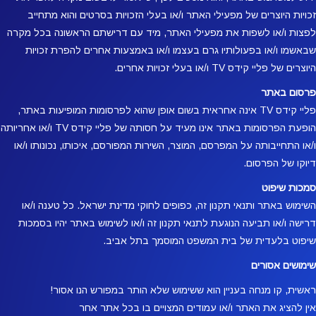
זכויות היוצרים של מפעילי האתר ו/או בעלי הזכויות בסרטים והוא מתחייב
לפצות ו/או לשפות את מפעילי האתר, מיד עם דרישתם הראשונה בכל מקרה
שבאשמו ו/או בפעולותיו גרם בעצמו ו/או באמצעות אחרים להפרת זכויות
היוצרים של פליי קידס TV ו/או בעלי זכויות אחרים.
פרסום באתר
פליי קידס TV אינה אחראית בשום אופן שהוא לפרסומות המופיעות באתר,
הופעת הפרסומות באתר אינו מעיד על חסותה של פליי קידס TV ו/או אחריותה
ו/או התחייבותה על המפרסם, המוצר, השירות המפורסם, איכותו, נכונותו ו/או
דיוקו של הפרסום.
סמכות שיפוט
השימוש באתר ותנאי תקנון זה, כפופים לחוקי מדינת ישראל. כל טענה ו/או
דרישה ו/או תביעה הנוגעת לתנאי תקנון זה ו/או לשימוש באתר יהיו בסמכות
שיפוט בלעדית של בית המשפט המוסמך בתל אביב.
שימושים אסורים
ראשית, קו מנחה בעניין הוא ששימוש שלא הותר במפורש הנו אסור!
אין להציג את האתר ו/או עמודים המצויים בו בכל אתר אחר