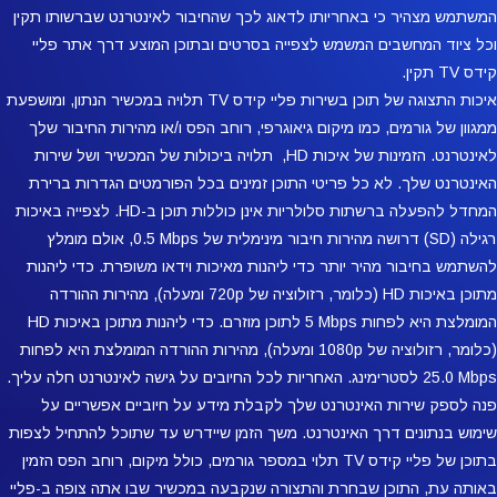
המשתמש מצהיר כי באחריותו לדאוג לכך שהחיבור לאינטרנט שברשותו תקין
וכל ציוד המחשבים המשמש לצפייה בסרטים ובתוכן המוצע דרך אתר פליי
קידס TV תקין.
איכות התצוגה של תוכן בשירות פליי קידס TV תלויה במכשיר הנתון, ומושפעת
ממגוון של גורמים, כמו מיקום גיאוגרפי, רוחב הפס ו/או מהירות החיבור שלך
לאינטרנט. הזמינות של איכות HD, ‏‏ תלויה ביכולות של המכשיר ושל שירות
האינטרנט שלך. לא כל פריטי התוכן זמינים בכל הפורמטים הגדרות ברירת
המחדל להפעלה ברשתות סלולריות אינן כוללות תוכן ב-HD. לצפייה באיכות
רגילה (SD) דרושה מהירות חיבור מינימלית של 0.5‎ Mbps,‏ אולם מומלץ
להשתמש בחיבור מהיר יותר כדי ליהנות מאיכות וידאו משופרת. כדי ליהנות
מתוכן באיכות HD (כלומר, רזולוציה של 720p ומעלה), מהירות ההורדה
המומלצת היא לפחות 5‎ Mbps לתוכן מוזרם. כדי ליהנות מתוכן באיכות HD
(כלומר, רזולוציה של 1080p ומעלה), מהירות ההורדה המומלצת היא לפחות
‎25.0 Mbps לסטרימינג. האחריות לכל החיובים על גישה לאינטרנט חלה עליך.
פנה לספק שירות האינטרנט שלך לקבלת מידע על חיוביים אפשריים על
שימוש בנתונים דרך האינטרנט. משך הזמן שיידרש עד שתוכל להתחיל לצפות
בתוכן של פליי קידס TV תלוי במספר גורמים, כולל מיקום, רוחב הפס הזמין
באותה עת, התוכן שבחרת והתצורה שנקבעה במכשיר שבו אתה צופה ב-פליי