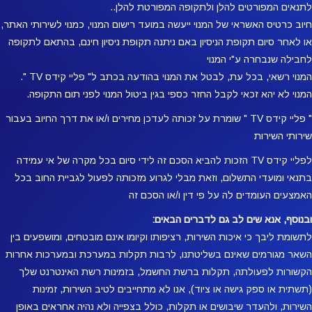
לתנאים המפורטים להלן ולתקופה המפורטת להלן..
חיוב כרטיס האשראי של המנוי ייעשה במועד רישום המנוי, כמנוי לשירותי האתר,
או לאחר סיום תקופת הניסיון באם ניתנה תקופת ניסיון חינם, בהתאם לתקופה
לחבילה שנבחרה ע"י המנוי
המנוי רשאי, בכל עת, לבטל את המנוי בהודעה בכתב ל" פליי קידס TV ".
המנוי לא יהא זכאי לקבל החזר כספי בגין ביטול המנוי לפני תום התקופה.
" פליי קידס TV " שומרת על זכותה לעדכן מחירים ו/או את דרך החיוב בעבור
שירותי השירות
לפליי קידס TV הזכות להביא הסכם זה לידי סיום בכל מקרה של אי עמידה
בתנאי ומועדי התשלום, וזאת מבלי לגרוע מזכותה לפעול לגביית החוב בכל
האמצעים העומדים לה על פי דין ו/או הסכם זה
ובנוסף, אנא שים לב גם לדברים הבאים:
לתשומת ליבך כי איכות השירות, רציפותו וקיומו אינם מובטחים, ומושפעים בין
השאר מגורמים שאינם בשליטתנו, לרבות תקלות במערכת ובמערכות אחרות
הקשורות לפעולתה, תקלות ברשת החשמל, בזמינות רשת האינטרנט שלך
(תשתית או ספק גישה או ציוד), אנו לא מתחייבים לטיב השירות, זמינות
השירות, ולהעדר שיבושים או תקלות, כולל בצפייה ולא נהיה אחראים באופן