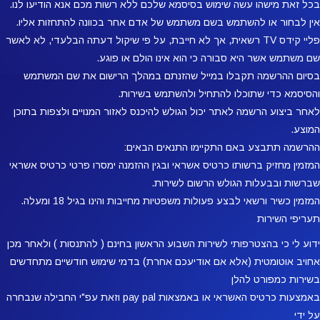
בכל זאת מישהו עשה שימוש בסיסמא שלכם ללא רשות מכם אנא הודיעו לנו.
אין לבחור או להשתמש בשם משתמש של אדם אחר בכוונה להתחזות אליו.
פליי קידס TV רשאית, אך לא חייבת, על פי שיקול דעתה הבלעדי, לא לאשר
שם משתמש אשר היא סבורה כי הוא אינו הולם או פוגע.
בסיום ההרשמה תקבלו במייל שהזנתם במהלך הרישום את שם המשתמש
והסיסמא כדי שתוכלו להתחיל ולהשתמש בשירות.
לאחר ביצוע הרשמה לאתר יכול הגולש להיכנס לאזור המנויים ולצפות בתוכן
המוצע.
ההרשמה תתבצע באם התקיימו התנאים הבאים:
המזמין מחזיק ברשותו כרטיס אשראי ובגין ההזמנה ימסרו פרטי כרטיס אשראי
שברשות ובבעלות הגולש הרשום לשירות.
המזמין כשיר ורשאי לבצע פעולות משפטיות מחייבות והינו בגיל 18 ומעלה.
תעריפי השירות
ידוע לי כי בהצטרפותי לשירות השבוע הראשון בחינם ( להתנסות ) ולאחר מכן
אחויב אוטומטית (אלא אם אודיעכם אחרת) בדמי שימוש חודשיים מתחדשים
בשירות כמפורט להלן
באמצעות כרטיס האשראי או באמצאות pay pal וזאת עפ"י החבילה שנבחרה
על ידי