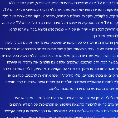
פליי קידס TV אינה מתחייבת שהשירות הניתן לא יופרע, יינתן כסדרו ללא
הפסקות והפרעות ו/או יהא חסין מפני גישה לא חוקית למחשבי פליי קידס TV,
נזקים, קלקולים, תקלות, כשלים בחומרה, תוכנה או בקווי התקשורת אצל פליי
קידס TV או מי מספקיה או ייפגע מכל סיבה אחרת, ו- פליי קידס TV לא תהא
אחראית לכל נזק – ישיר או עקיף – עגמת נפש וכיוצא בכך שייגרמו לך או
לרכושך עקב כך.
אין החברה מתחייבת כי כל הקישורים שימצאו באתר יהיו תקינים ויובילו לאתר
אינטרנט פעיל. עצם הימצאותו של קישור מסוים באתר החברה אינה מלמדת כי
תוכן האתר המקושר הינו מהימן, מלא או עדכני, והחברה לא תישא בכל אחריות
בקשר לכך. יתכן שתמצא שתכנים אלה אינם הולמים את צרכיך, או שאתה
מתנגד לתוכנם, או שהנך סבור כי הם מקוממים, מרגיזים, בלתי נאותים, בלתי
חוקיים או בלתי מוסריים. פליי קידס TV אינה אחראית לתכנים, לנתונים או
לאלמנטים הויזואליים שאליהם מוליכים הקישורים ואינה אחראית לכל תוצאה
שתיגרם מהשימוש בהם או מהסתמכות עליהם.
מבלי לגרוע מן האמור, החברה אינה אחראית לכל נזק – עקיף או ישיר –
שייגרם לך או לרכושך כתוצאה משימוש או הסתמכות על המידע והתכנים
המופיעים באתרים שאליהם תגיע באמצעות או דרך שימוש או קישור הקיימים
באתר החברה ו/או בגין שימוש או הסתמכות על מידע ותכנים המתפרסמים