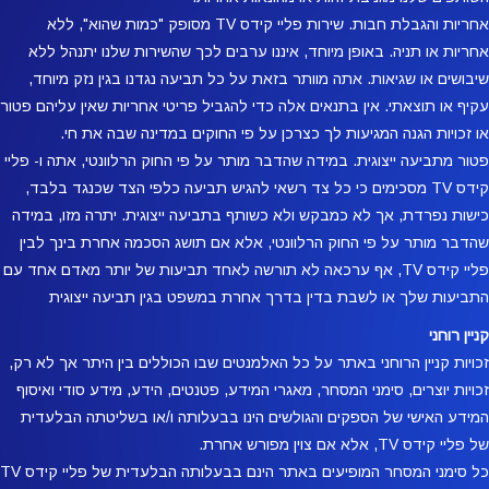
אחריות והגבלת חבות. שירות פליי קידס TV מסופק "כמות שהוא", ללא
אחריות או תניה. באופן מיוחד, איננו ערבים לכך שהשירות שלנו יתנהל ללא
שיבושים או שגיאות. אתה מוותר בזאת על כל תביעה נגדנו בגין נזק מיוחד,
עקיף או תוצאתי. אין בתנאים אלה כדי להגביל פריטי אחריות שאין עליהם פטור
או זכויות הגנה המגיעות לך כצרכן על פי החוקים במדינה שבה את חי.
פטור מתביעה ייצוגית. במידה שהדבר מותר על פי החוק הרלוונטי, אתה ו- פליי
קידס TV מסכימים כי כל צד רשאי להגיש תביעה כלפי הצד שכנגד בלבד,
כישות נפרדת, אך לא כמבקש ולא כשותף בתביעה ייצוגית. יתרה מזו, במידה
שהדבר מותר על פי החוק הרלוונטי, אלא אם תושג הסכמה אחרת בינך לבין
פליי קידס TV, אף ערכאה לא תורשה לאחד תביעות של יותר מאדם אחד עם
התביעות שלך או לשבת בדין בדרך אחרת במשפט בגין תביעה ייצוגית
קניין רוחני
זכויות קניין הרוחני באתר על כל האלמנטים שבו הכוללים בין היתר אך לא רק,
זכויות יוצרים, סימני המסחר, מאגרי המידע, פטנטים, הידע, מידע סודי ואיסוף
המידע האישי של הספקים והגולשים הינו בבעלותה ו/או בשליטתה הבלעדית
של פליי קידס TV, אלא אם צוין מפורש אחרת.
כל סימני המסחר המופיעים באתר הינם בבעלותה הבלעדית של פליי קידס TV