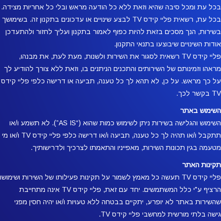
בכל עת ומכל סיבה שהיא וזאת ללא כל הודעה מראש ובלי כל אחריות מצידה.
בכל עת, רשאית פליי קידס TV לבצע שינויים או עדכונים בתקנון זה. בשימושך
בשירות, הנך מסכים בזאת להיות כפוף לאמור בתקנון ועליך לחזור ולהתעדכן
אודות השינויים שיבוצעו בתנאי התקנון.
פליי קידס TV רשאית לסגור את השירות ולשנות, מעת לעת, את מבנהו,
מראהו וזמינותם של השירותים והתכנים הניתנים בו, וזאת ללא צורך להודיע לך
על כך מראש. על כן, לא תהא לך כל טענה, תביעה או דרישה כלפי פליי קידס
TV בקשר לכך.
השימוש באתר
השימוש והגלישה בשירות ניתן לשימוש כמות שהוא (“AS IS”). לא תשמע ו/או
תתקבל ו/או תהיה לך כל טענה, תביעה ו/או דרישה כלפי פליי קידס TV ו/או מי
מטעמה בגין תכונות השירות, מאפייניו והתאמתו לצרכיך ולדרישותיך.
תקינות האתר
פליי קידס TV תעשה כל מאמץ לשמור על תקינות פעילותו של השירות ושימושו
הרציף ע"י כלל המשתמשים. יחד עם זאת, פליי קידס TV אינה מתחייבת
שהשירות באתר לא יופרע, יתקיים בבטחה ללא טעויות ו/או יהיה חסין מפני
גישה בלתי מורשית למחשבי פליי קידס TV.