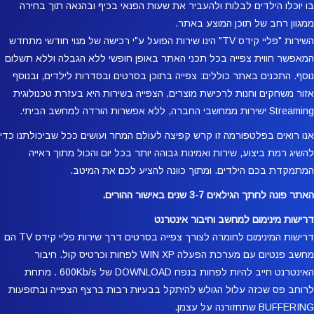
בו יוכלו הילדים לבלות ולהעביר את שעות הפנאי בכיף ובהנאה תוך בחירה
ממגוון רחב של תוכן המוצע באתר.
השירות "פליי קידס TV" הינו שירות הפועל ע"י רכישה של מנוי חודשי מתחדש
המאפשר חווית צפייה בכל תכני האתר באופן חופשי ללא הגבלה וללא תשלום
נוסף. התכנים באתר כוללים: צפייה בתוכן בסרטים ובסדרות לילדים, ובנוסף
אזור משחקים וחנות לרכישת מוצרים, הצפייה בשירות היא בעזרת טכנולוגית
Streaming ישירות ממחשבי החברה, ללא אפשרות הורדה למחשב הביתי.
אנו רואים בפלטפורמה זו קרש קפיצה לעולם המחר ועושים ככל שביכולתנו כדי
להשיג רמת ביצוע, שירות ואמינות גבוהה יותר בכל יום והכול מתוך ראייה
המתמקדת בכם הילדים. ומתוך כוונה להציע לכם את המיטב.
האתר פונה לחתך הגילאים 3-7 שנים באישור ההורים.
דרישות מינימום למחשב וחיבור אינטרנט
דרישות המינימום לחומרה לצורך צפייה בסרטים דרך שירות פליי קידס TV הם
מחשב פנטיום עם מערכת הפעלה WIN XP לפחות וכרטיס קול. חיבור
האינטרנט חייב להיות לפחות בנפח DOWNLOAD של 600Kb/s . מתחת
לרוחב פס שכזה עלול הגולש להיתקל בבעיות רבות ברצף הצפייה ובתופעות
BUFFERING שתחזורנה על עצמן.