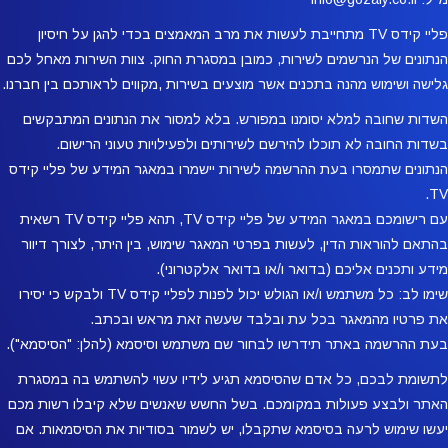
פליי קידס TV מתחייבת לעשות את מרב המאמצים בכדי להגן על חיסיון
הנתונים של הנרשמים לשירות, כמובן במסגרת החוק. צוות השירות מאחל לכם
גלישה ושימוש מהנה בתכנים אשר מוצעים בשירות ,מקווים לראותכם בין חברנו.
השדות שחובה למלא יסומנו במפורש. בלא למסור את הנתונים המתבקשים
בשדות החובה לא תוכלו להירשם לשירותים ולפעילויות טעוני הרישום.
הנתונים שתמסרו בעת ההרשמה לשירות יישמרו במאגר המידע של פליי קידס
TV.
עם רישומכם במאגר המידע של פליי קידס TV, תהא פליי קידס TV רשאית
בהתאם להוראות הדין, לעשות בפרטי המאגר שימוש, בין היתר, לצורך דיוור
מידע ותכנים אליכם (בדואר ו/או בדואר אלקטרוני).
שימו לב: כל משתמש ו/או הגולש יכול לפנות לפליי קידס TV ולבקש כי יסירו
את פרטיו מהמאגר בכל עת ובלבד שעשה זאת מראש ובכתב.
בעת ההרשמה באתר תידרשו לבחור שם משתמש וסיסמא (להלן: "הסיסמא").
לתשומת לבכם, כל אדם שהסיסמא תגיע לידיו עשוי להשתמש בה במסגרת
האתר ולבצע פעולות במקומכם. בשל החשש שאנשים שלא קיבלו רשות מכם
יעשו שימוש לרעה בסיסמא שתקבלו, יש לשמור בסודיות את הסיסמאות. אם