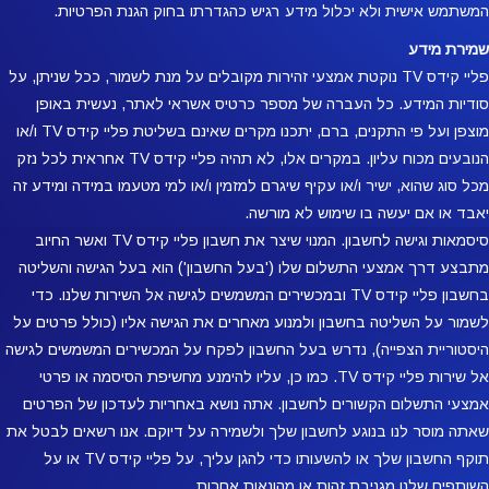
המשתמש אישית ולא יכלול מידע רגיש כהגדרתו בחוק הגנת הפרטיות.
שמירת מידע
פליי קידס TV נוקטת אמצעי זהירות מקובלים על מנת לשמור, ככל שניתן, על
סודיות המידע. כל העברה של מספר כרטיס אשראי לאתר, נעשית באופן
מוצפן ועל פי התקנים, ברם, יתכנו מקרים שאינם בשליטת פליי קידס TV ו/או
הנובעים מכוח עליון. במקרים אלו, לא תהיה פליי קידס TV אחראית לכל נזק
מכל סוג שהוא, ישיר ו/או עקיף שיגרם למזמין ו/או למי מטעמו במידה ומידע זה
יאבד או אם יעשה בו שימוש לא מורשה.
סיסמאות וגישה לחשבון. המנוי שיצר את חשבון פליי קידס TV ואשר החיוב
מתבצע דרך אמצעי התשלום שלו ('בעל החשבון') הוא בעל הגישה והשליטה
בחשבון פליי קידס TV ובמכשירים המשמשים לגישה אל השירות שלנו. כדי
לשמור על השליטה בחשבון ולמנוע מאחרים את הגישה אליו (כולל פרטים על
היסטוריית הצפייה), נדרש בעל החשבון לפקח על המכשירים המשמשים לגישה
אל שירות פליי קידס TV. כמו כן, עליו להימנע מחשיפת הסיסמה או פרטי
אמצעי התשלום הקשורים לחשבון. אתה נושא באחריות לעדכון של הפרטים
שאתה מוסר לנו בנוגע לחשבון שלך ולשמירה על דיוקם. אנו רשאים לבטל את
תוקף החשבון שלך או להשעותו כדי להגן עליך, על פליי קידס TV או על
השותפים שלנו מגניבת זהות או מהונאות אחרות.