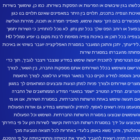
כלשהו בגין שיבושים או הפרעות או הפסקות בשירותו. כמו כן, שימושך בשירות
ואיכות הצפייה בתכנים, תלויים בין היתר במאפיינים שאינם תלויים בנו כגון
המכשירים בהם הינך עושה שימוש, מאפייני חומרה או תוכנה, מהירות הגלישה
בפועל או רוחב הפס שלך בכל זמן נתון. לא נוכל להתחייב כי השירות יתמוך
בצפייה בכל תוכן או באיכות צפייה מסוימת לרבות מקום בו יופיע סמליל HD
.לידיעתך, יתכן והתוכן המועבר במסגרת האפליקצייה יועבר בשיהוי או באיכות
פחותה מהעברתו במסגרת שירות
עם הצטרפותך לתוכנית ייעשה שימוש במידע שנצבר וייצבר לגביך, תוך כדי
הרישום והשימוש בכלל השירותים אותם מספקות החברה, בין השאר, לצורך
טיוב והוספה למידע הקיים כבר במאגר המידע הרלוונטי, לצורך התאמת
מוצרים ושירותים ולצורך פניות למתן הצעות ומבצעים המותאמים לך במגוון
הערוצים. המידע המטוייב יישמר במאגרי המידע הממוחשבים של החברה
אם תעשה שימוש באחת הרשתות החברתיות, במסגרת השירות, אנו או מי
מטעמנו נהיה רשאים לאסוף, להחזיק ולהשתמש במידע גם אודות הפעולות
והשימושים שבוצעו במסגרת הרשתות החברתיות. השימוש וכל הפעולות
שיבוצעו על ידך במסגרת רשתות חברתיות וקישור לשירות הינן על פי בחירתך
והחלטתך, והינך נושא באופן בלעדי באחריות לכל תוצאה הנובעת מכך
החברה תהיה רשאית להעביר לאחר את זכויותיה והתחייבויותיה על פי ההסכם,