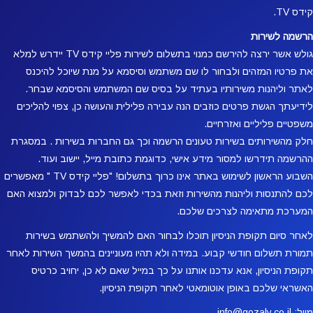
קידס TV.
הרשמה לשירות
גולש אשר ירצה להירשם כמנוי בתשלום לשירות פליי קידס TV יידרש למלא
את פרטיו המזהים ולבחור לו שם משתמש וסיסמא על מנת שיוכל להיכנס
לאתר וליהנות משירותיו בעתיד על בסיס שם המשתמש והסיסמא שבחר.
לידיעתך הגשת פרטים כוזבים הנה עבירה פלילית והעושה כן, צפוי להליכים
משפטיים פליליים ואזרחיים.
חלק מהשירותים בשירות טעונים הרשמה וכך גם החברות בשירות . במסגרת
ההרשמה תידרשו למסור מידע אישי, כדוגמת כתובת מייל, יישוב ועוד.
השבוע הראשון לשימוש באתר אינו כרוך בתשלום! "פליי קידס TV " מאפשרים
לכם להתנסות וליהנות מהשירות וזאת בכדי לאפשר לכם לבדוק ולמצוא האם
המערכת מתאימה לצרכים שלכם.
לאחר סיום תקופת הניסיון תוכלו לבחור האם להמשיך ולהשתמש בשירות
תמורת תשלום חודשי קבוע. במידה ולא תהיו מעוניינים בהמשך השירות לאחר
תקופת הניסיון, אנא עדכנו אותנו על כך במייל שאם לא כן, יחויב כרטיס
האשראי שלכם באופן אוטומאטי לאחר תקופת הניסיון.
מייל: info@gozaly.co.il