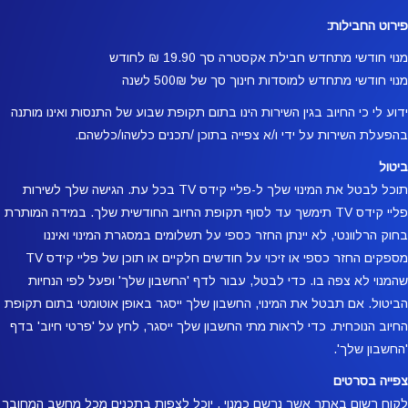
פירוט החבילות:
מנוי חודשי מתחדש חבילת אקסטרה סך 19.90 ₪ לחודש
מנוי חודשי מתחדש למוסדות חינוך סך של 500₪ לשנה
ידוע לי כי החיוב בגין השירות הינו בתום תקופת שבוע של התנסות ואינו מותנה
בהפעלת השירות על ידי ו/א צפייה בתוכן /תכנים כלשהו/כלשהם.
ביטול
תוכל לבטל את המינוי שלך ל-פליי קידס TV בכל עת. הגישה שלך לשירות
פליי קידס TV תימשך עד לסוף תקופת החיוב החודשית שלך. במידה המותרת
בחוק הרלוונטי, לא יינתן החזר כספי על תשלומים במסגרת המינוי ואיננו
מספקים החזר כספי או זיכוי על חודשים חלקיים או תוכן של פליי קידס TV
שהמנוי לא צפה בו. כדי לבטל, עבור לדף 'החשבון שלך' ופעל לפי הנחיות
הביטול. אם תבטל את המינוי, החשבון שלך ייסגר באופן אוטומטי בתום תקופת
החיוב הנוכחית. כדי לראות מתי החשבון שלך ייסגר, לחץ על 'פרטי חיוב' בדף
'החשבון שלך'.
צפייה בסרטים
לקוח רשום באתר אשר נרשם כמנוי , יוכל לצפות בתכנים מכל מחשב המחובר