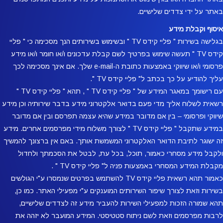
באתר על ידי צדדים שלישיים.
איסוף וקבלת מידע
בגלישה בשירות " פליי קידס TV " ובשימוש בשירותים הנך מסכימה כי " פליי
קידס TV " תעשה שימוש בפרטיך לשם קבלת עדכונים ו/או חומר ו/או מידע
פרסומי ו/או שיווקי באמצעות כתובת ה-e-mail שלך. אם אינך מסכימה לכך
עליך להודיע על כך בכתב ל" פליי קידס TV ".
עם רישומך במאגר המידע של " פליי קידס TV " , תהא " פליי קידס TV "
רשאית לשלוח אליך מדי פעם בדואר אלקטרוני מידע בדבר שירותיה וכן מידע
שיווקי ופרסומי – בין אם מדובר במידע שהיא עצמה תפרסם ובין אם מדובר
במידע שתקבל " פליי קידס TV " לצורך משלוח מידי מפרסמים אחרים. מידע
זה ישוגר לתיבת הדואר האלקטרוני המשמשת אותך. באם אין ברצונך להמשיך
ולקבל מידע מסחרי כאמור, תוכל, בכל עת, לבטל את הסכמתך ולחדול
מקבלת המידע המסחרי באמצעות פניה ל" פליי קידס TV " .
כאמור תהא רשאית פליי קידס TV להשתמש בפרטים שנמסרו ע"י הגולשים
בשירות וזאת לצורך שיפור השירותים המוענקים ע"י מפעילי האתר. כמו כן,
תהא שמורה הזכות למפעילי השירות להעביר מידע זה לצדדים שלישיים,
לרבות מפרסמים וזאת לשם ניתוח סטטיסטי. המידע המועבר לא יזהה את