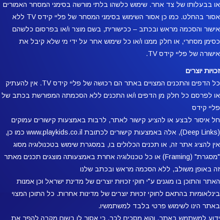
או בבעלותו של צד אחר. שימוש כלשהו בלתי מורשה בסימני המסחר האמורים
אסור בהחלט. כמו כן אסור השימוש בסימני המסחר של פליי קידס TV ללא
אישור והסכמה מראש ובכתב – ככישורית, בשם מוצר ו/או בפרסום כלשהם
כסימן מסחרי, או חלק ממנו ו/או כל שימוש אחר על ידי מי שלא קיבל את
אישורה של פליי קידס TV.
זכויות יוצרים
כל הדפים והתכנים המצויים באתר הם רכושה של פליי קידס TV. אין להעתיק
או לפרסם כל חלק מן הדפים ו/או התכנים ללא הסכמתה המפורשת בכתב של
פליי קידס
חל איסור לבצע או להציע קישור לאתר, לרבות באמצעות קישורים עמוקים
(Deep Links), אלה באמצעות קישורים לכתובת www.playkids.co.il כמו כן,
אין להציג אתר זה, או תכנים הכלולים בו, במסגרת שימוש בטכנולוגיה מסוג
"מסגרת" (Framing) או כל טכנולוגיה אחרת באמצעותה מוצגים תכנים מאתר
זה באופן משולב, ללא הסכמה מראש ובכתב שלנו
האתר והתוכן בו מוגנים ע"י חוקי זכויות יוצרים של מדינת ישראל וכן אמנות
בינלאומיות בהתאם לחוקי זכויות יוצרים של מדינות אחרות. כל התוכן המצוי
באתר הינו לשימוש פרטי בלבד למשתמשיו.
ידוע למשתמש באתר, והוא מסכים לכך, כי אסור לו בשום מקרה להפר את