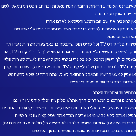
לאינטרנט העומד בדרישות החומרה המינימאליות וברוחב הפס המינימאלי לשם
צפייה באופן תקין בסרט.
אין להעביר את שם המשתמש והסיסמא לאדם אחר!
לא תינתן האפשרות לכניסה בו זמנית משני מחשבים שונים ע"י אותו שם
משתמש וסיסמא!
שירות פליי קידס TV וכל פריט תוכן שתצפה בו באמצעות השירות נועדו אך
ורק לשימושך האישי והלא מסחרי. במסגרת המינוי שלך ל- פליי קידס TV, אנו
מעניקים לך רישיון מוגבל, לא בלעדי ובלתי ניתן להעברה לגשת לשירות פליי
קידס TV ולצפות בתוכן של פליי קידס TV. איננו מעבירים לך שום זכות, קניין
או עניין למעט הרישיון המוגבל המתואר לעיל. אתה מתחייב שלא להשתמש
בשירות במסגרת של מופעים ציבוריים.
התחייבות ואחריות האתר
הסרטים והתכנים המשודרים דרך אתר/אפליקציה "פליי קידס TV" אינם
מייצגים דעה של מי מבעלי האתר ומובאים לשידור כפי שמפיקי ועורכי התכנים
הפיקו אותם ללא כל שינוי או עריכה מצד אתר/אפליקציה גוזלי. הצפייה
בסרטים הינה על אחריות הצופה בלבד ולא תהיינה כל תלונה מצד הצופים על
איכות התכנים, המסרים והפרסומות המופיעים בתוך הסרטים.