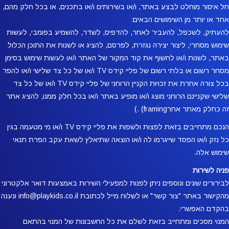
חל איסור מוחלט לבצע באתר, ו/או בשירותים ו/או בתכנים, או בכל חלק מהם,
אחד או יותר מן השימושים הבאים:
להעתיק, לשכפל, להעביר לאחר, להדפיס, לשדר, להשמיע בפומבי, לעשות
שימוש מסחרי, ליצור יצירה נגזרת, לפרסם, להציג או לשנות את התוכן הכלול
באתר, לשנות ו/או לחשוף את קוד המקור של האתר ו/או לעשות שימוש בסימן
מסחר רשום או בלתי רשום של פליי קידס TV ו/או של כל צד שלישי ו/או להפר
בכל צורה אחרת את זכויות הקניין הרוחני של פליי קידס TV ו/או של כל צד
שלישי שקניינם הרוחני מוצג ו/או מופיע באתר ו/או בכל חלק ממנו, להציג אתר
זה כחלק מאתר אחרframing) .)
הנכם מתחייבים בזאת לפצות ולשפות את פליי קידס TV ו/או מי מטעמה בגין
כל נזק ו/או הפסד שייגרמו לה ו/או הוצאה שתיאלץ לשאת עקב הפרת תנאי
שימוש אלה.
פניה לשירות
לבירורים שונים ונוספים ניתן לפנות למפעילי השירות באמצעות דואר אלקטרוני
מהקישור באתר "צור קשר" או לשלוח מייל לכתובת info@playkids.co.il ונענה
בהקדם האפשרי.
המנוי מסכים ומתחייב בזאת לשלם את כל החשבונות של המנוי בהתאם